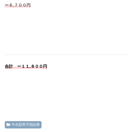
ー６,７００円
合計 ー１１,８００円
中央競馬予想結果