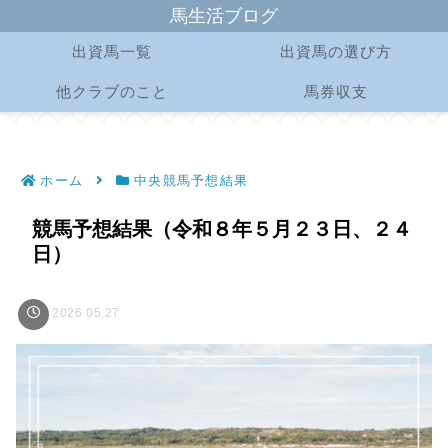
馬生活ブログ
出資馬一覧
出資馬の選び方
他クラブのこと
馬券収支
ホーム
中央競馬予想結果
競馬予想結果（令和８年５月２３日、２４
日）
2026.05.27