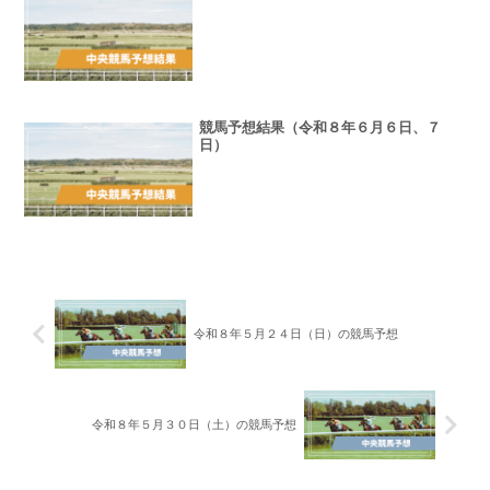
競馬予想結果（令和８年６月６日、７
日）
令和８年５月２４日（日）の競馬予想
令和８年５月３０日（土）の競馬予想