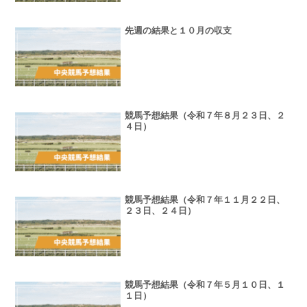
先週の結果と１０月の収支
競馬予想結果（令和７年８月２３日、２
４日）
競馬予想結果（令和７年１１月２２日、
２３日、２４日）
競馬予想結果（令和７年５月１０日、１
１日）