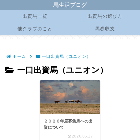
馬生活ブログ
出資馬一覧
出資馬の選び方
他クラブのこと
馬券収支
ホーム
一口出資馬（ユニオン）
一口出資馬（ユニオン）
２０２６年度募集馬への出
資について
2026.06.17