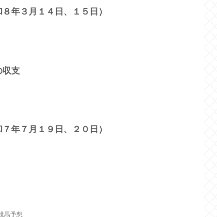
和８年３月１４日、１５日）
の収支
和７年７月１９日、２０日）
競馬予想