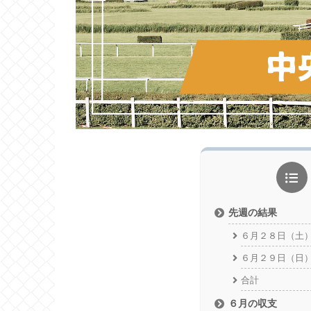
先週の結果
６月２８日（土
６月２９日（日
合計
６月の収支