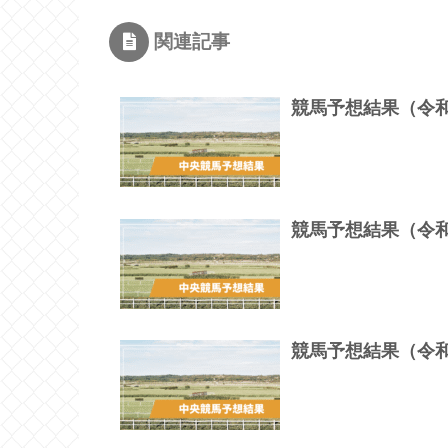
関連記事
競馬予想結果（令
競馬予想結果（令
競馬予想結果（令