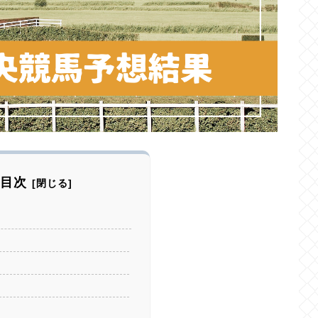
目次
）
）