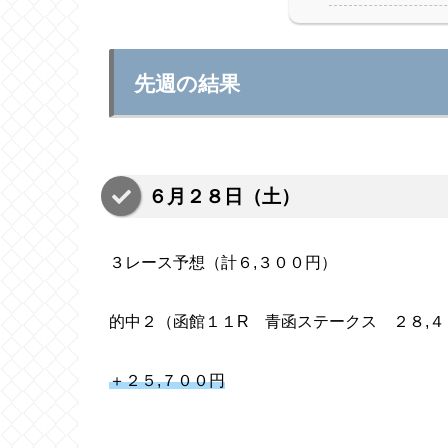
先週の結果
６月２８日（土）
３レース予想（計６,３００円）
的中２（函館１１R 青函ステークス ２８,４
＋２５,７００円