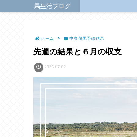
馬生活ブログ
ホーム
中央競馬予想結果
先週の結果と６月の収支
2025.07.02