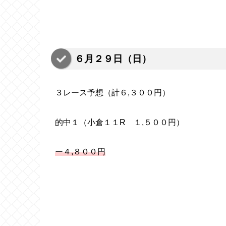
６月２９日（日）
３レース予想（計６,３００円）
的中１（小倉１１R １,５００円）
ー４,８００円