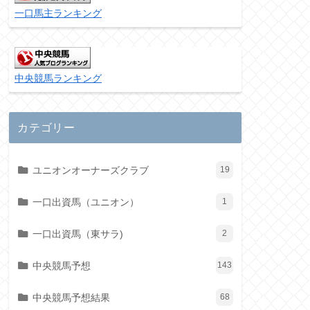
一口馬主ランキング
中央競馬ランキング
カテゴリー
ユニオンオーナーズクラブ
19
一口出資馬（ユニオン）
1
一口出資馬（東サラ)
2
中央競馬予想
143
中央競馬予想結果
68