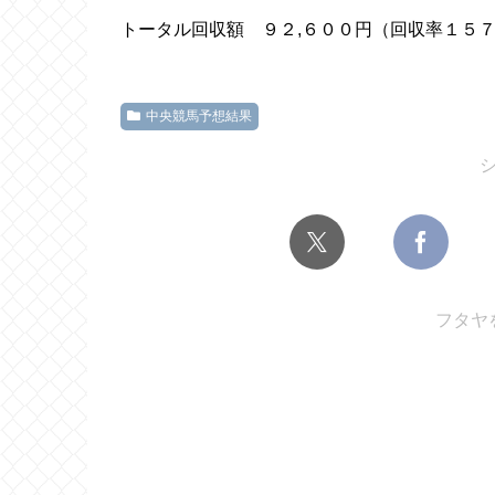
トータル回収額 ９２,６００円（回収率１５
中央競馬予想結果
フタヤ