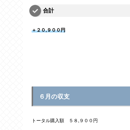
合計
＋２０,９００円
６月の収支
トータル購入額 ５８,９００円