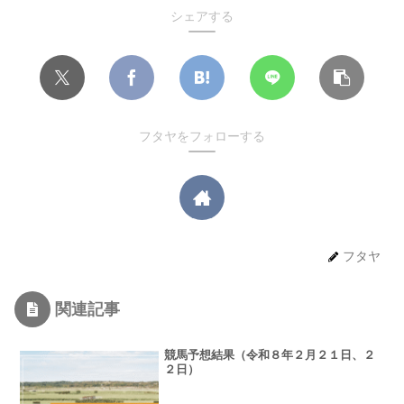
シェアする
フタヤをフォローする
フタヤ
関連記事
競馬予想結果（令和８年２月２１日、２
２日）