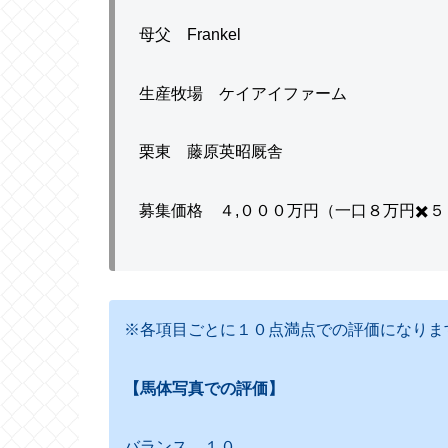
母父 Frankel
生産牧場 ケイアイファーム
栗東 藤原英昭厩舎
募集価格 ４,０００万円（一口８万円✖️
※各項目ごとに１０点満点での評価になりま
【馬体写真での評価】
バランス １０