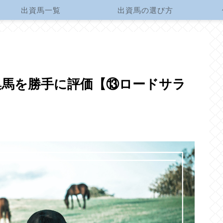
出資馬一覧
出資馬の選び方
集馬を勝手に評価【⑬ロードサラ