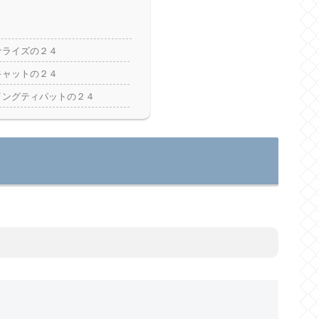
ナライズの２４
キャットの２４
イングティパットの２４