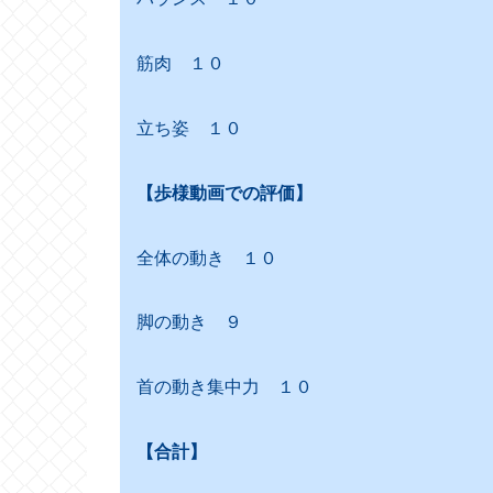
筋肉 １０
立ち姿 １０
【歩様動画での評価】
全体の動き １０
脚の動き ９
首の動き集中力 １０
【合計】