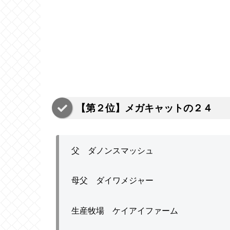
【第２位】メガキャットの２４
父 ダノンスマッシュ
母父 ダイワメジャー
生産牧場 ケイアイファーム