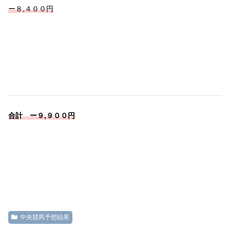
ー８,４００円
合計 ー９,９００円
中央競馬予想結果