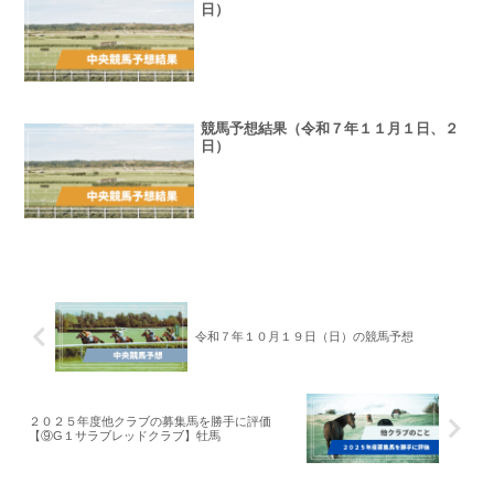
日）
競馬予想結果（令和７年１１月１日、２
日）
令和７年１０月１９日（日）の競馬予想
２０２５年度他クラブの募集馬を勝手に評価
【⑨G１サラブレッドクラブ】牡馬