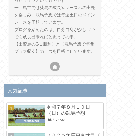
ったフタヤというものです。
一口馬主では愛馬の成長やレースへの出走
を楽しみ、競馬予想では毎週土日のメイン
レースを予想しています。
ブログを始めたのは、自分自身が少しづつ
でも成長出来ればと思っての事。
【出資馬のG１勝利】と【競馬予想で年間
プラス収支】の二つを目標にしています。
人気記事
令和７年８月１０日
（日）の競馬予想
667 views
２０２５年度東京サラブ