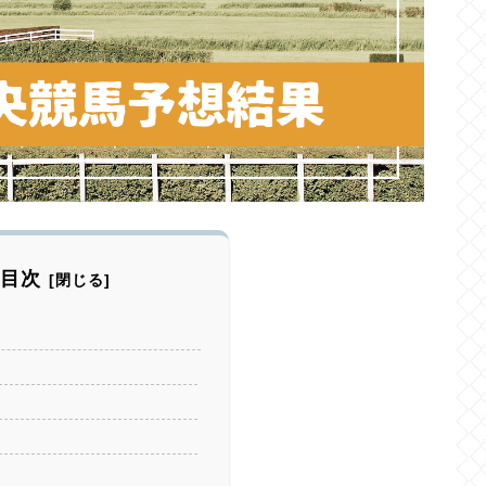
目次
）
）