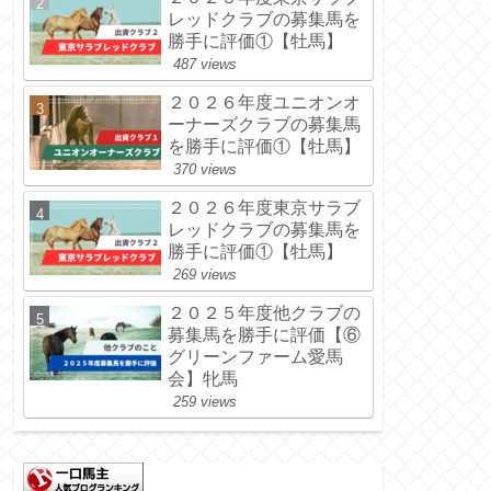
レッドクラブの募集馬を
勝手に評価①【牡馬】
487 views
２０２６年度ユニオンオ
ーナーズクラブの募集馬
を勝手に評価①【牡馬】
370 views
２０２６年度東京サラブ
レッドクラブの募集馬を
勝手に評価①【牡馬】
269 views
２０２５年度他クラブの
募集馬を勝手に評価【⑥
グリーンファーム愛馬
会】牝馬
259 views