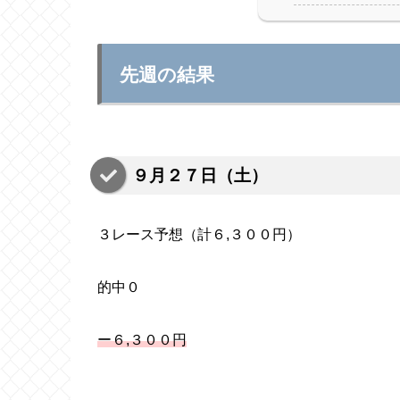
先週の結果
９月２７日（土）
３レース予想（計６,３００円）
的中０
ー６,３００円