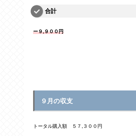
合計
ー９,９００円
９月の収支
トータル購入額 ５７,３００円