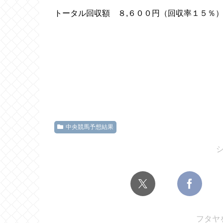
トータル回収額 ８,６００円（回収率１５％
中央競馬予想結果
フタヤ