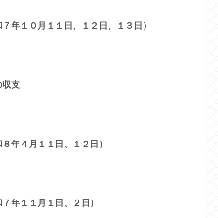
和７年１０月１１日、１２日、１３日）
の収支
和８年４月１１日、１２日）
和７年１１月１日、２日）