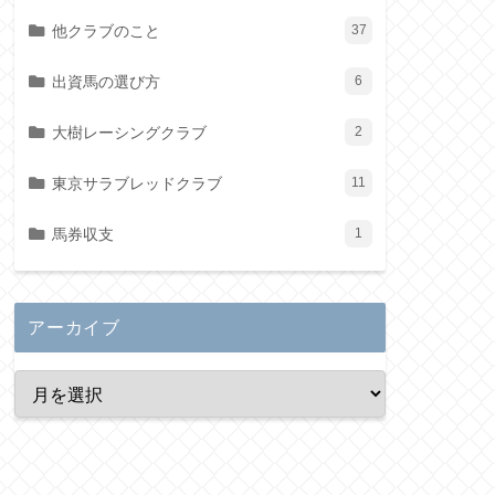
他クラブのこと
37
出資馬の選び方
6
大樹レーシングクラブ
2
東京サラブレッドクラブ
11
馬券収支
1
アーカイブ