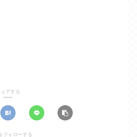
）
シェアする
をフォローする