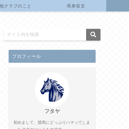
他クラブのこと
馬券収支
プロフィール
フタヤ
初めまして、競馬にどっぷりハマってしま