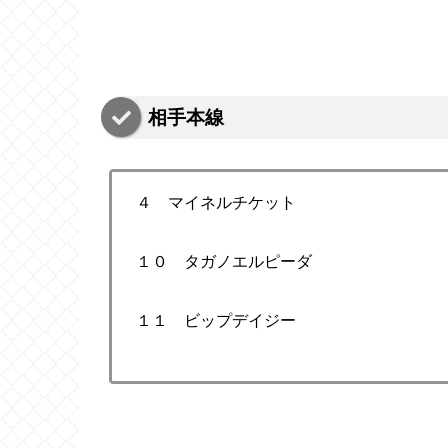
相手本線
４ マイネルチケット
１０ タガノエルピーダ
１１ ビップデイジー