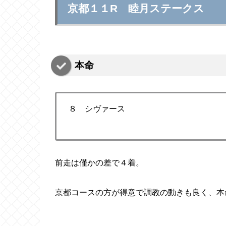
京都１１R 睦月ステークス
本命
８ シヴァース
前走は僅かの差で４着。
京都コースの方が得意で調教の動きも良く、本