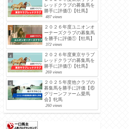
レッドクラブの募集馬を
勝手に評価①【牡馬】
487 views
２０２６年度ユニオンオ
ーナーズクラブの募集馬
を勝手に評価①【牡馬】
372 views
２０２６年度東京サラブ
レッドクラブの募集馬を
勝手に評価①【牡馬】
269 views
２０２５年度他クラブの
募集馬を勝手に評価【⑥
グリーンファーム愛馬
会】牝馬
260 views