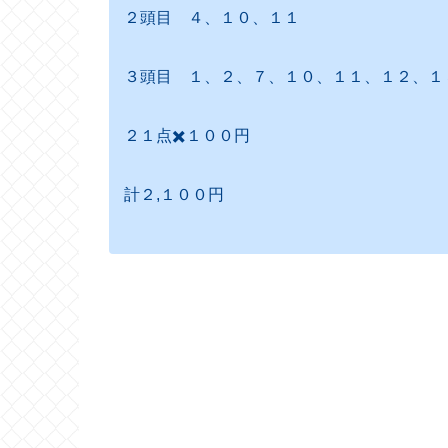
２頭目 ４、１０、１１
３頭目 １、２、７、１０、１１、１２、１
２１点✖️１００円
計２,１００円