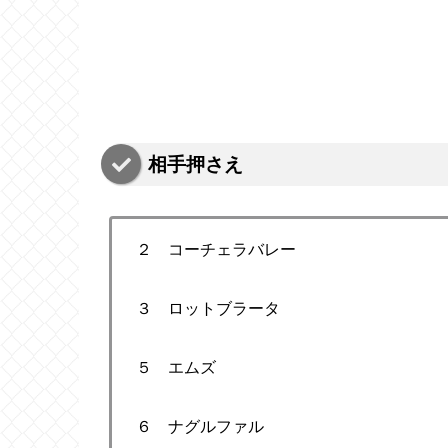
相手押さえ
２ コーチェラバレー
３ ロットブラータ
５ エムズ
６ ナグルファル