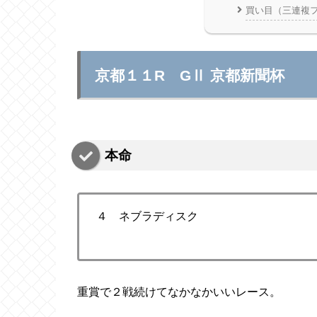
買い目（三連複
京都１１R GⅡ 京都新聞杯
本命
４ ネブラディスク
重賞で２戦続けてなかなかいいレース。