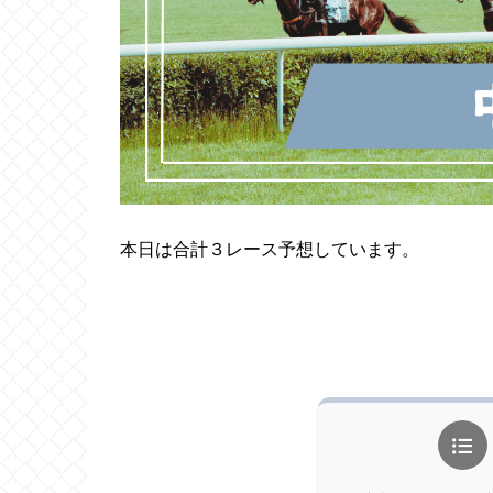
本日は合計３レース予想しています。