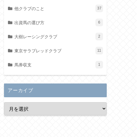
他クラブのこと
37
出資馬の選び方
6
大樹レーシングクラブ
2
東京サラブレッドクラブ
11
馬券収支
1
アーカイブ