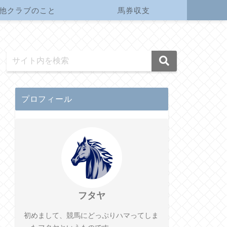
他クラブのこと
馬券収支
プロフィール
フタヤ
初めまして、競馬にどっぷりハマってしま