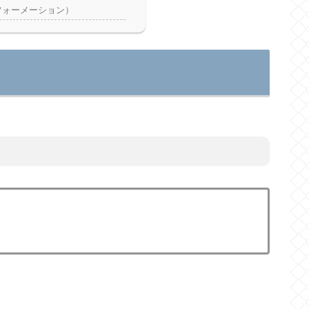
フォーメーション）