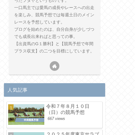
ったフタヤというものです。
一口馬主では愛馬の成長やレースへの出走
を楽しみ、競馬予想では毎週土日のメイン
レースを予想しています。
ブログを始めたのは、自分自身が少しづつ
でも成長出来ればと思っての事。
【出資馬のG１勝利】と【競馬予想で年間
プラス収支】の二つを目標にしています。
人気記事
令和７年８月１０日
（日）の競馬予想
667 views
２０２５年度東京サラブ