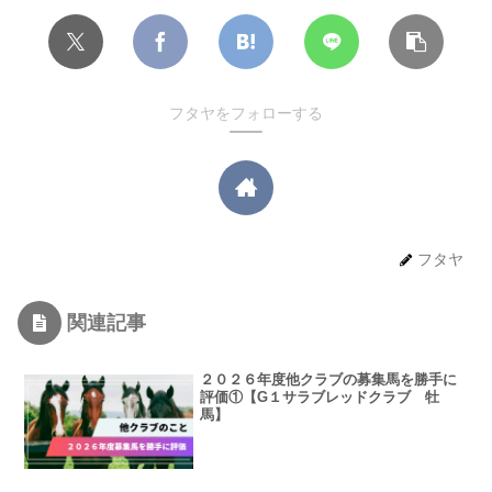
フタヤをフォローする
フタヤ
関連記事
２０２６年度他クラブの募集馬を勝手に
評価①【G１サラブレッドクラブ 牡
馬】