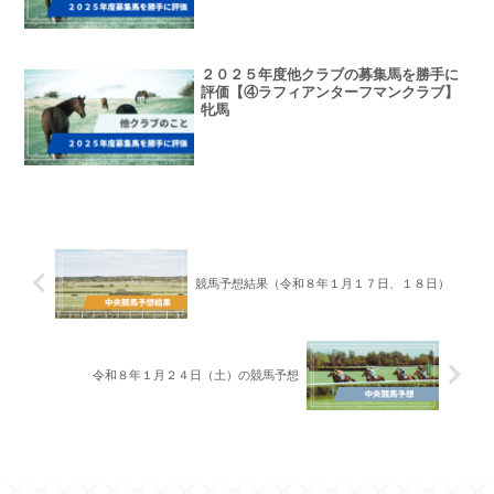
２０２５年度他クラブの募集馬を勝手に
評価【④ラフィアンターフマンクラブ】
牝馬
競馬予想結果（令和８年１月１７日、１８日）
令和８年１月２４日（土）の競馬予想