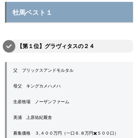
牡馬ベスト１
【第１位】グラヴィタスの２４
父 ブリックスアンドモルタル
母父 キングカメハメハ
生産牧場 ノーザンファーム
美浦 上原佑紀厩舎
募集価格 ３,４００万円（一口６.８万円✖️５００口）