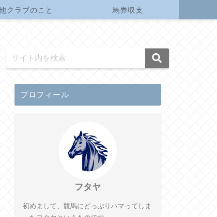
他クラブのこと
馬券収支
プロフィール
フタヤ
初めまして、競馬にどっぷりハマってしま