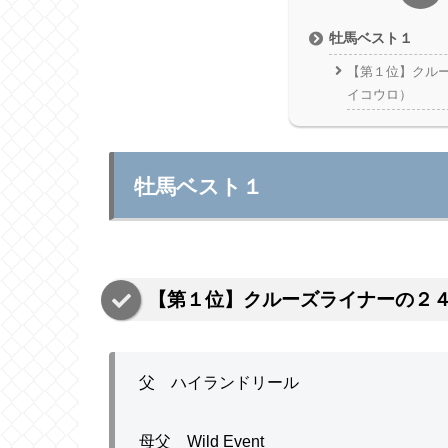
牡馬ベスト１
【第１位】クル
イコウロ）
牡馬ベスト１
【第１位】クルーズライナーの２
父 ハイランドリール
母父 Wild Event