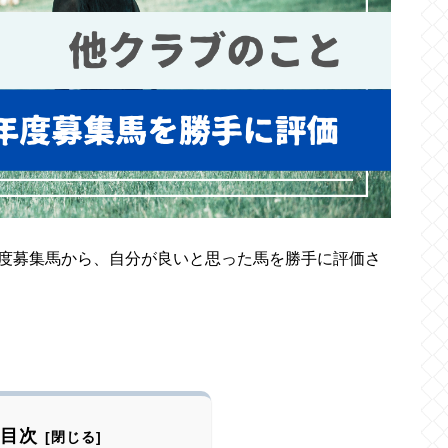
度募集馬から、自分が良いと思った馬を勝手に評価さ
目次