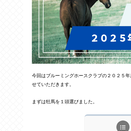
今回はブルーミングホースクラブの２０２５年
せていただきます。
まずは牡馬を１頭選びました。