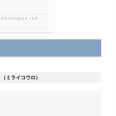
ーズライナーの２４（ミラ
４（ミライコウロ）