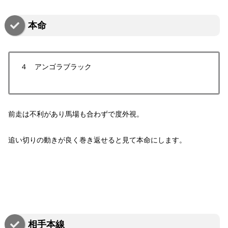
本命
４ アンゴラブラック
前走は不利があり馬場も合わずで度外視。
追い切りの動きが良く巻き返せると見て本命にします。
相手本線