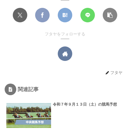
フタヤをフォローする
フタヤ
関連記事
令和７年９月１３日（土）の競馬予想