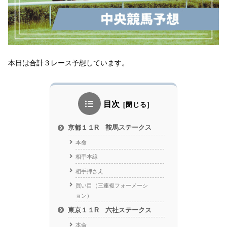
本日は合計３レース予想しています。
目次
京都１１R 鞍馬ステークス
本命
相手本線
相手押さえ
買い目（三連複フォーメーシ
ョン）
東京１１R 六社ステークス
本命