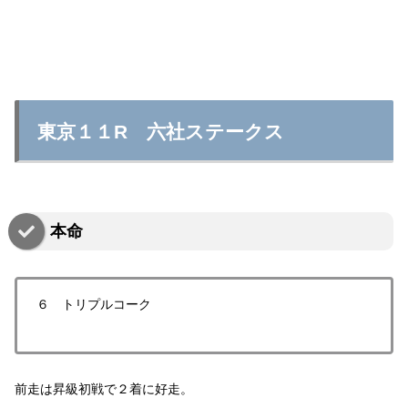
東京１１R 六社ステークス
本命
６ トリプルコーク
前走は昇級初戦で２着に好走。