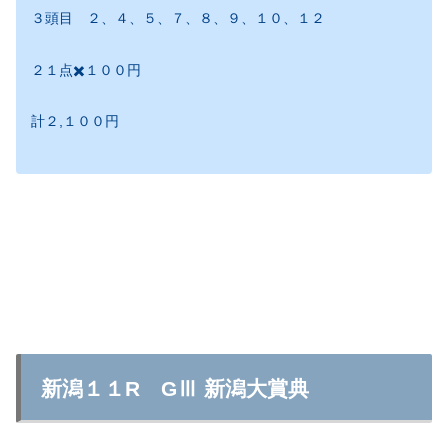
３頭目 ２、４、５、７、８、９、１０、１２
２１点✖️１００円
計２,１００円
新潟１１R GⅢ 新潟大賞典