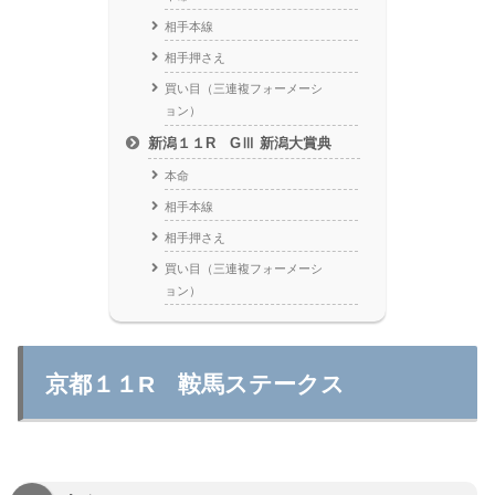
相手本線
相手押さえ
買い目（三連複フォーメーシ
ョン）
新潟１１R GⅢ 新潟大賞典
本命
相手本線
相手押さえ
買い目（三連複フォーメーシ
ョン）
京都１１R 鞍馬ステークス