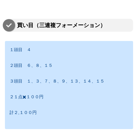
買い目（三連複フォーメーション）
１頭目 ４
２頭目 ６、８、１５
３頭目 １、３、７、８、９、１３、１４、１５
２１点✖️１００円
計２,１００円