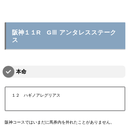
阪神１１R GⅢ アンタレスステーク
ス
本命
１２ ハギノアレグリアス
阪神コースではいまだに馬券内を外れたことがありません。