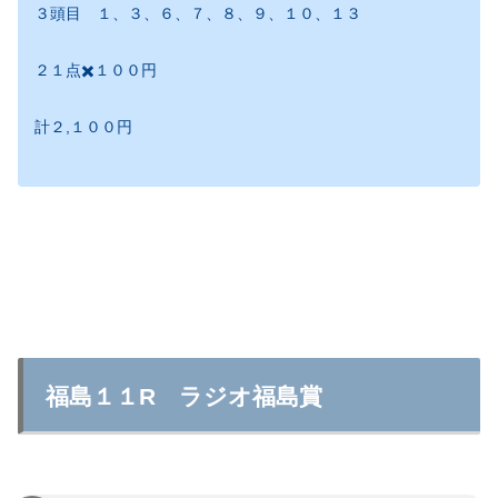
３頭目 １、３、６、７、８、９、１０、１３
２１点✖️１００円
計２,１００円
福島１１R ラジオ福島賞