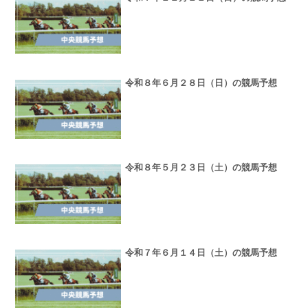
令和８年６月２８日（日）の競馬予想
令和８年５月２３日（土）の競馬予想
令和７年６月１４日（土）の競馬予想