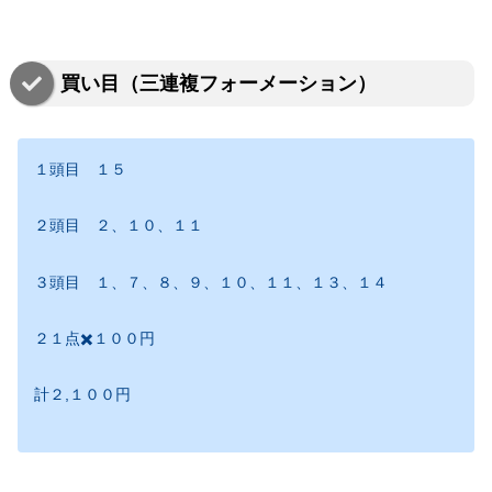
買い目（三連複フォーメーション）
１頭目 １５
２頭目 ２、１０、１１
３頭目 １、７、８、９、１０、１１、１３、１４
２１点✖️１００円
計２,１００円