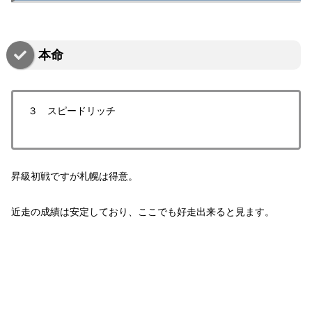
本命
３ スピードリッチ
昇級初戦ですが札幌は得意。
近走の成績は安定しており、ここでも好走出来ると見ます。