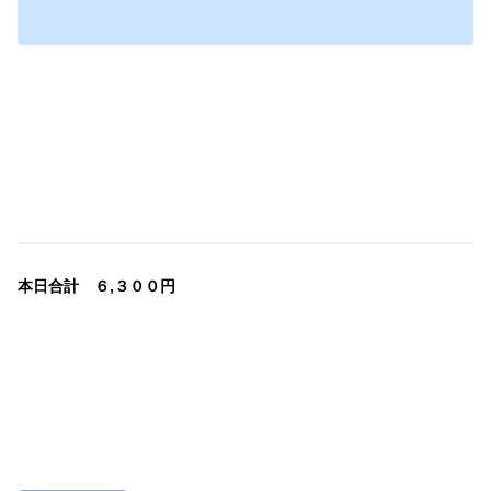
本日合計 ６,３００円