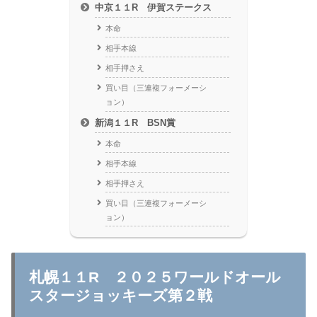
中京１１R 伊賀ステークス
本命
相手本線
相手押さえ
買い目（三連複フォーメーシ
ョン）
新潟１１R BSN賞
本命
相手本線
相手押さえ
買い目（三連複フォーメーシ
ョン）
札幌１１R ２０２５ワールドオール
スタージョッキーズ第２戦