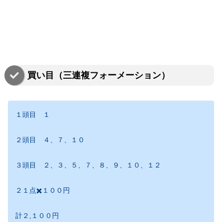
買い目（三連複フォーメーション）
１頭目 １
２頭目 ４、７、１０
３頭目 ２、３、５、７、８、９、１０、１２
２１点✖️１００円
計２,１００円