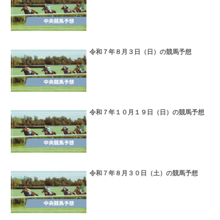
令和７年８月３日（日）の競馬予想
令和７年１０月１９日（日）の競馬予想
令和７年８月３０日（土）の競馬予想