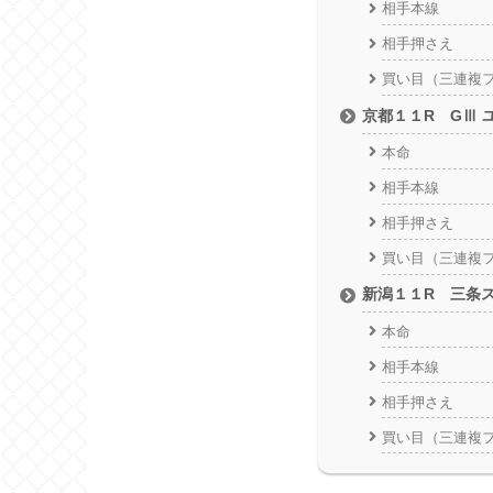
相手本線
相手押さえ
買い目（三連複
京都１１R GⅢ 
本命
相手本線
相手押さえ
買い目（三連複
新潟１１R 三条
本命
相手本線
相手押さえ
買い目（三連複