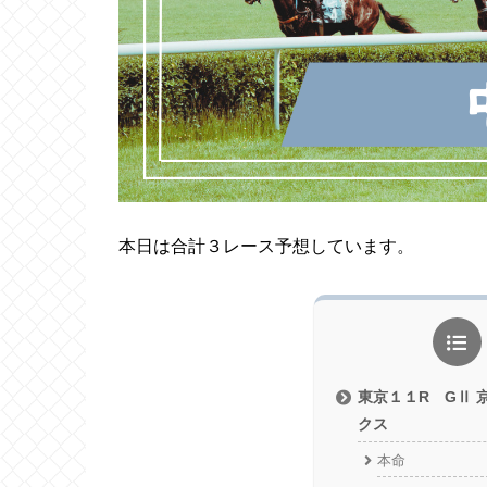
本日は合計３レース予想しています。
東京１１R GⅡ 
クス
本命