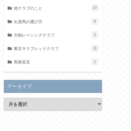
他クラブのこと
37
出資馬の選び方
6
大樹レーシングクラブ
2
東京サラブレッドクラブ
11
馬券収支
1
アーカイブ