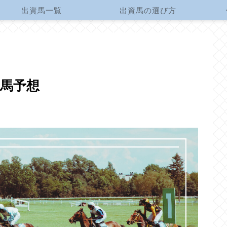
出資馬一覧
出資馬の選び方
馬予想