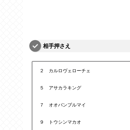
相手押さえ
２ カルロヴェローチェ
５ アサカラキング
７ オオバンブルマイ
９ トウシンマカオ