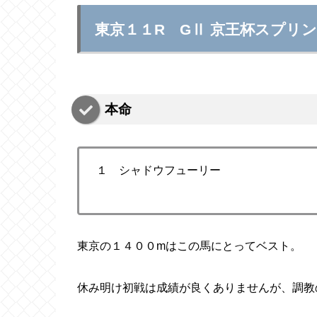
東京１１R GⅡ 京王杯スプリ
本命
１ シャドウフューリー
東京の１４００mはこの馬にとってベスト。
休み明け初戦は成績が良くありませんが、調教