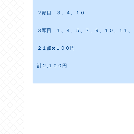
２頭目 ３、４、１０
３頭目 １、４、５、７、９、１０、１１、
２１点✖️１００円
計２,１００円