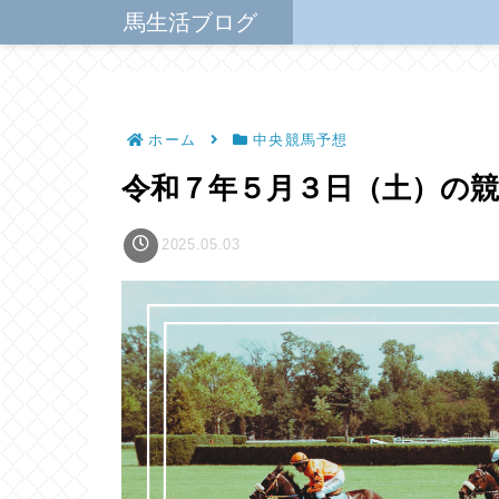
馬生活ブログ
ホーム
中央競馬予想
令和７年５月３日（土）の競
2025.05.03