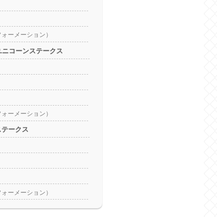
フォーメーション）
ユニコーンステークス
フォーメーション）
ステークス
フォーメーション）