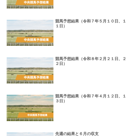
競馬予想結果（令和７年５月１０日、１
１日）
競馬予想結果（令和８年２月２１日、２
２日）
競馬予想結果（令和７年４月１２日、１
３日）
先週の結果と６月の収支