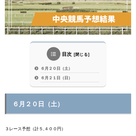
目次
６月２０日（土）
６月２１日（日）
６月２０日（土）
３レース予想（計５,４００円）