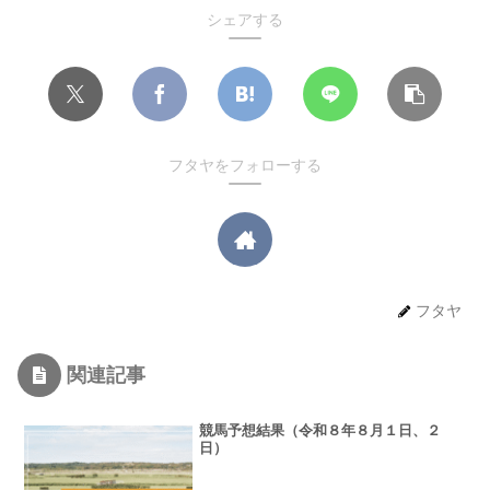
シェアする
フタヤをフォローする
フタヤ
関連記事
競馬予想結果（令和８年８月１日、２
日）