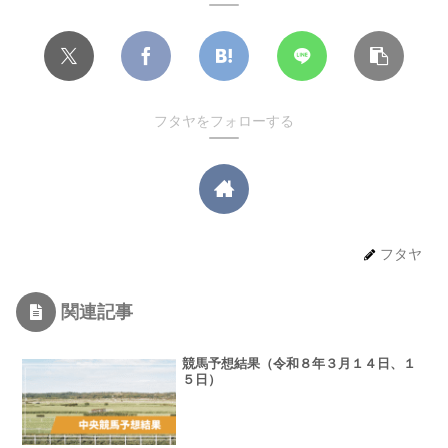
フタヤをフォローする
フタヤ
関連記事
競馬予想結果（令和８年３月１４日、１
５日）