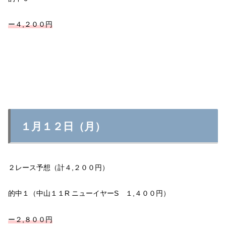
ー４,２００円
１月１２日（月）
２レース予想（計４,２００円）
的中１（中山１１R ニューイヤーS １,４００円）
ー２,８００円