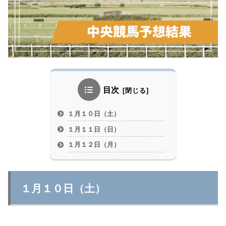
目次
１月１０日（土）
１月１１日（日）
１月１２日（月）
１月１０日（土）