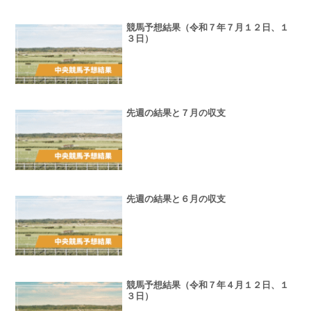
競馬予想結果（令和７年７月１２日、１
３日）
先週の結果と７月の収支
先週の結果と６月の収支
競馬予想結果（令和７年４月１２日、１
３日）