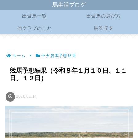
馬生活ブログ
出資馬一覧
出資馬の選び方
他クラブのこと
馬券収支
ホーム
中央競馬予想結果
競馬予想結果（令和８年１月１０日、１１
日、１２日）
2026.01.14