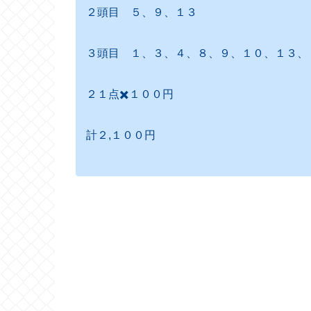
２頭目 ５、９、１３
３頭目 １、３、４、８、９、１０、１３、
２１点✖️１００円
計２,１００円