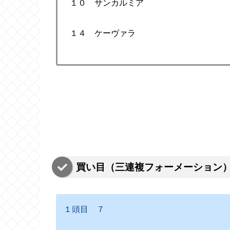
１０ サンカルミア
１４ ケーヴァラ
買い目（三連複フォーメーション
１頭目 ７