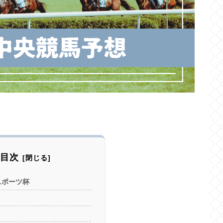
目次
スポーツ杯