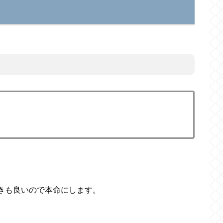
きも良いので本命にします。