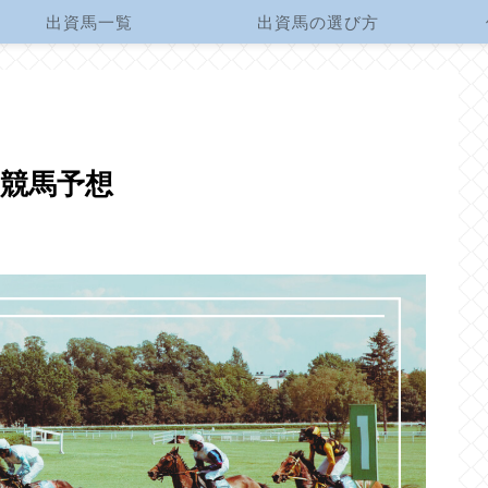
出資馬一覧
出資馬の選び方
競馬予想