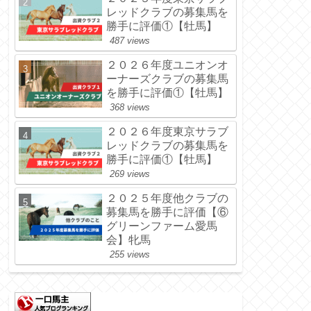
レッドクラブの募集馬を
勝手に評価①【牡馬】
487 views
２０２６年度ユニオンオ
ーナーズクラブの募集馬
を勝手に評価①【牡馬】
368 views
２０２６年度東京サラブ
レッドクラブの募集馬を
勝手に評価①【牡馬】
269 views
２０２５年度他クラブの
募集馬を勝手に評価【⑥
グリーンファーム愛馬
会】牝馬
255 views