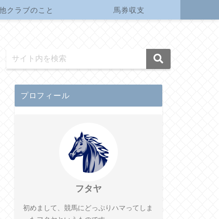
他クラブのこと
馬券収支
プロフィール
フタヤ
初めまして、競馬にどっぷりハマってしま