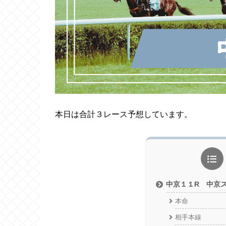
本日は合計３レース予想しています。
中京１１R 中京
本命
相手本線