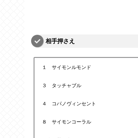
相手押さえ
１ サイモンルモンド
３ タッチャブル
４ コパノヴィンセント
８ サイモンコーラル