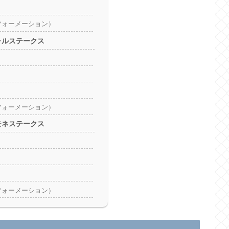
フォーメーション）
ラルステークス
フォーメーション）
モネステークス
フォーメーション）