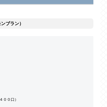
モンブラン）
️４００口）