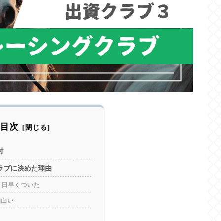
目次
討
ラブに決めた理由
１日早くついた
面白い