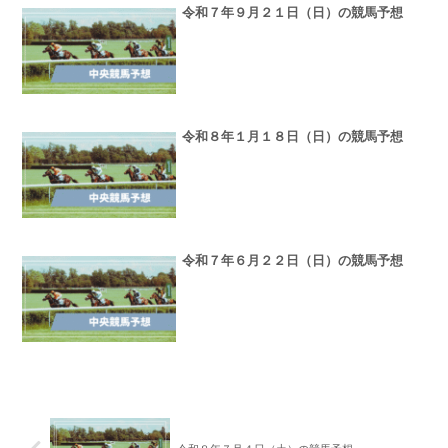
令和７年９月２１日（日）の競馬予想
令和８年１月１８日（日）の競馬予想
令和７年６月２２日（日）の競馬予想