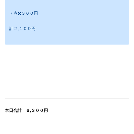
７点✖️３００円
計２,１００円
本日合計 ６,３００円