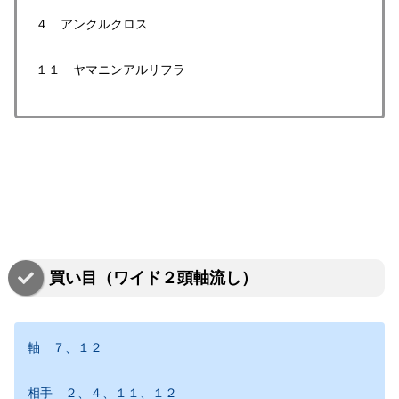
４ アンクルクロス
１１ ヤマニンアルリフラ
買い目（ワイド２頭軸流し）
軸 ７、１２
相手 ２、４、１１、１２