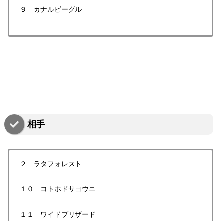
９ カナルビーグル
相手
２ ラタフォレスト
１０ コトホドサヨウニ
１１ ワイドブリザード