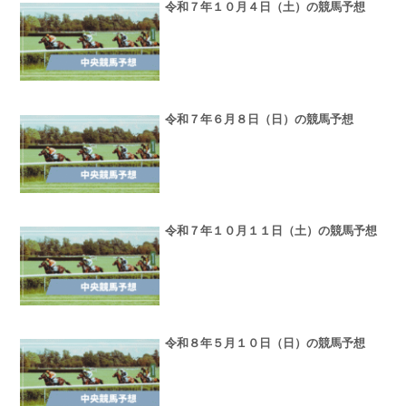
令和７年１０月４日（土）の競馬予想
令和７年６月８日（日）の競馬予想
令和７年１０月１１日（土）の競馬予想
令和８年５月１０日（日）の競馬予想