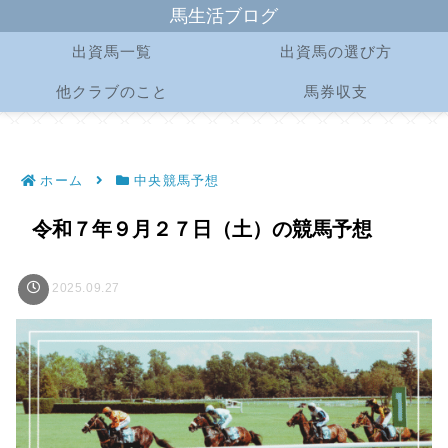
馬生活ブログ
出資馬一覧
出資馬の選び方
他クラブのこと
馬券収支
ホーム
中央競馬予想
令和７年９月２７日（土）の競馬予想
2025.09.27