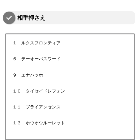
相手押さえ
１ ルクスフロンティア
６ テーオーパスワード
９ エナハツホ
１０ タイセイドレフォン
１１ ブライアンセンス
１３ ホウオウルーレット