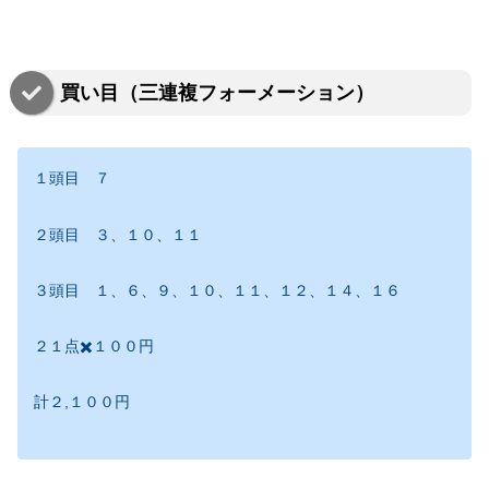
買い目（三連複フォーメーション）
１頭目 ７
２頭目 ３、１０、１１
３頭目 １、６、９、１０、１１、１２、１４、１６
２１点✖️１００円
計２,１００円