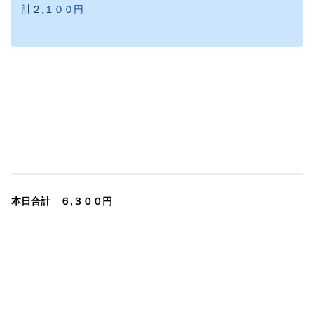
計２,１００円
本日合計 ６,３００円