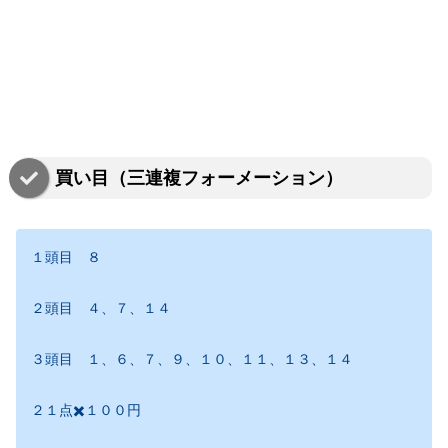
買い目（三連複フォーメーション）
１頭目 ８
２頭目 ４、７、１４
３頭目 １、６、７、９、１０、１１、１３、１４
２１点✖️１００円