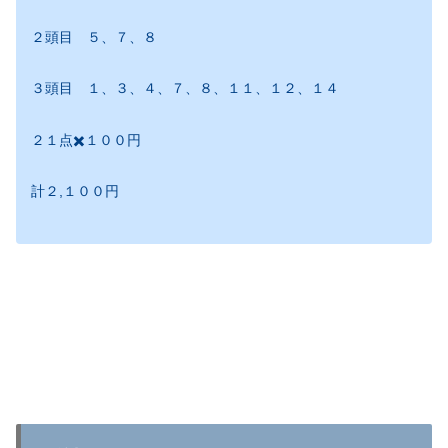
２頭目 ５、７、８
３頭目 １、３、４、７、８、１１、１２、１４
２１点✖️１００円
計２,１００円