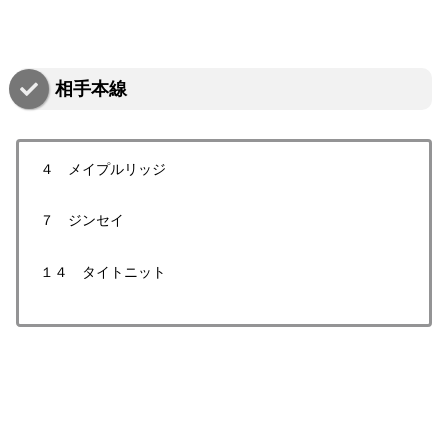
相手本線
４ メイプルリッジ
７ ジンセイ
１４ タイトニット