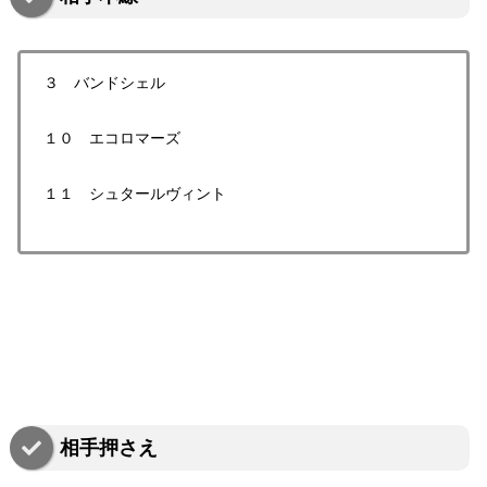
３ バンドシェル
１０ エコロマーズ
１１ シュタールヴィント
相手押さえ