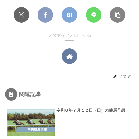
フタヤをフォローする
フタヤ
関連記事
令和８年７月１２日（日）の競馬予想