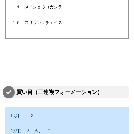
１１ メイショウコガシラ
１６ スリリングチェイス
買い目（三連複フォーメーション）
１頭目 １３
２頭目 ３、６、１０