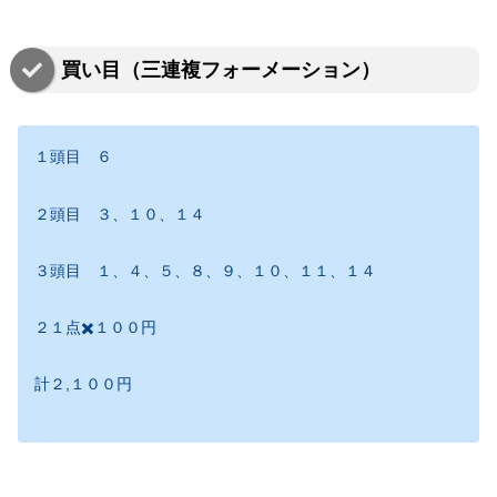
買い目（三連複フォーメーション）
１頭目 ６
２頭目 ３、１０、１４
３頭目 １、４、５、８、９、１０、１１、１４
２１点✖️１００円
計２,１００円