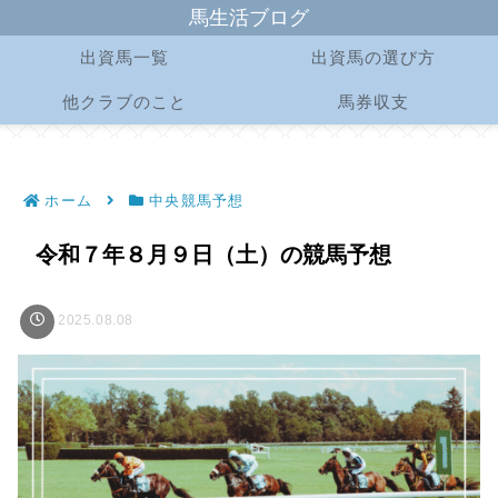
馬生活ブログ
出資馬一覧
出資馬の選び方
他クラブのこと
馬券収支
ホーム
中央競馬予想
令和７年８月９日（土）の競馬予想
2025.08.08