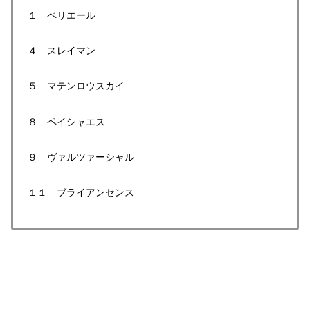
１ ペリエール
４ スレイマン
５ マテンロウスカイ
８ ペイシャエス
９ ヴァルツァーシャル
１１ ブライアンセンス