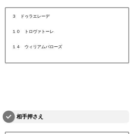
３ ドゥラエレーデ
１０ トロヴァトーレ
１４ ウィリアムバローズ
相手押さえ