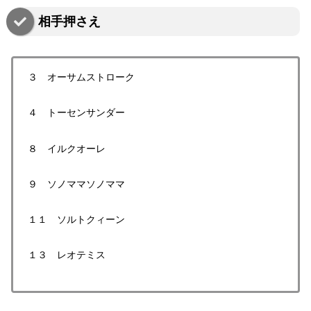
相手押さえ
３ オーサムストローク
４ トーセンサンダー
８ イルクオーレ
９ ソノママソノママ
１１ ソルトクィーン
１３ レオテミス