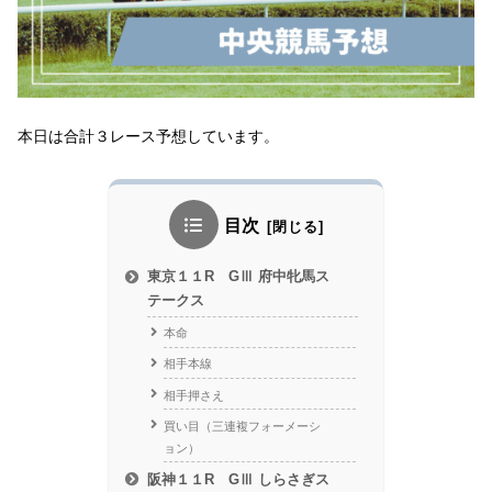
本日は合計３レース予想しています。
目次
東京１１R GⅢ 府中牝馬ス
テークス
本命
相手本線
相手押さえ
買い目（三連複フォーメーシ
ョン）
阪神１１R GⅢ しらさぎス