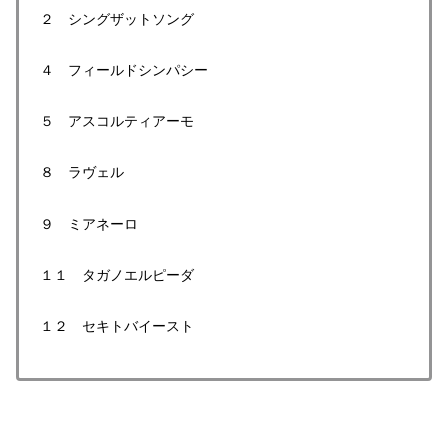
２ シングザットソング
４ フィールドシンパシー
５ アスコルティアーモ
８ ラヴェル
９ ミアネーロ
１１ タガノエルピーダ
１２ セキトバイースト