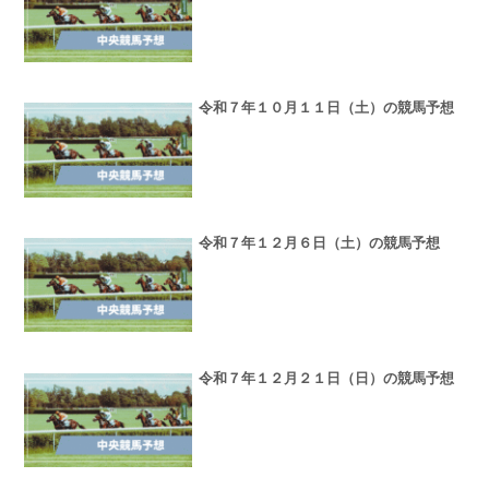
令和７年１０月１１日（土）の競馬予想
令和７年１２月６日（土）の競馬予想
令和７年１２月２１日（日）の競馬予想