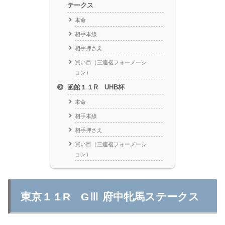
テークス
本命
相手本線
相手押さえ
買い目（三連複フォーメーシ
ョン）
函館１１R UHB杯
本命
相手本線
相手押さえ
買い目（三連複フォーメーシ
ョン）
東京１１R GⅢ 府中牝馬ステークス