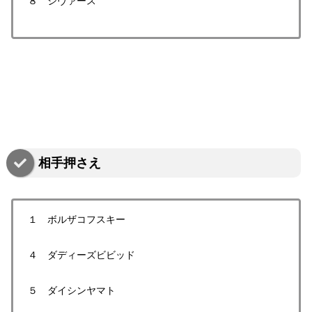
８ シヴァース
相手押さえ
１ ボルザコフスキー
４ ダディーズビビッド
５ ダイシンヤマト