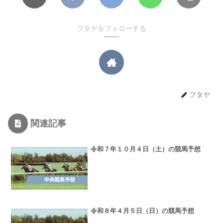
フタヤをフォローする
フタヤ
関連記事
令和７年１０月４日（土）の競馬予想
令和８年４月５日（日）の競馬予想