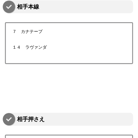
相手本線
７ カナテープ
１４ ラヴァンダ
相手押さえ