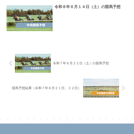
令和８年６月１４日（土）の競馬予想
令和７年６月２１日（土）の競馬予想
競馬予想結果（令和７年６月２１日、２２日）