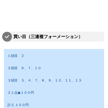
買い目（三連複フォーメーション）
１頭目 ２
２頭目 ６、７、１０
３頭目 ３、４、７、８、９、１０、１１、１３
２１点✖️１００円
計２,１００円