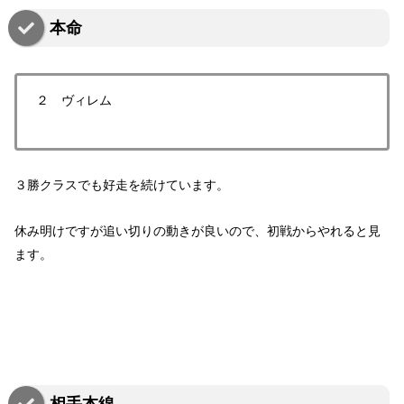
本命
２ ヴィレム
３勝クラスでも好走を続けています。
休み明けですが追い切りの動きが良いので、初戦からやれると見
ます。
相手本線