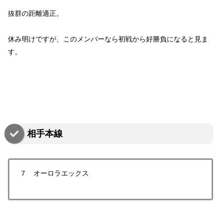
抜群の距離適正。
休み明けですが、このメンバーなら初戦から好勝負になると見ま
す。
相手本線
７ オーロラエックス