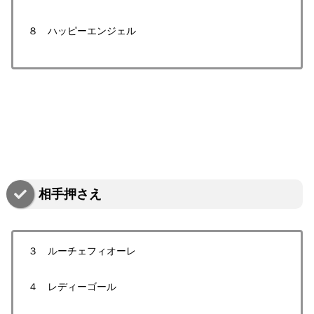
８ ハッピーエンジェル
相手押さえ
３ ルーチェフィオーレ
４ レディーゴール