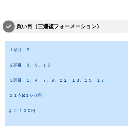
買い目（三連複フォーメーション）
１頭目 ２
２頭目 ８、９、１５
３頭目 １、４、７、９、１２、１３、１５、１７
２１点✖️１００円
計２,１００円