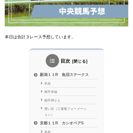
本日は合計３レース予想しています。
目次
新潟１１R 魚沼ステークス
本命
相手本線
相手押さえ
買い目（三連複フォーメーシ
ョン）
京都１１R カシオペアS
本命