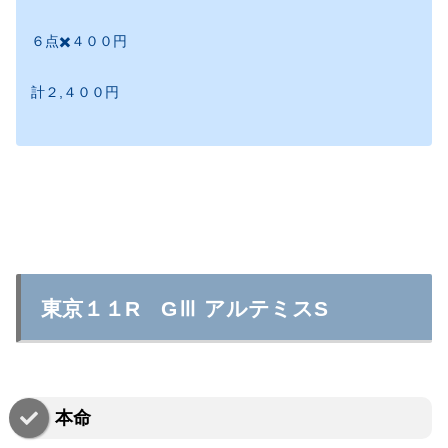
６点✖️４００円
計２,４００円
東京１１R GⅢ アルテミスS
本命