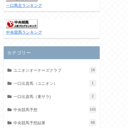
一口馬主ランキング
中央競馬ランキング
カテゴリー
ユニオンオーナーズクラブ
19
一口出資馬（ユニオン）
1
一口出資馬（東サラ)
2
中央競馬予想
143
中央競馬予想結果
68