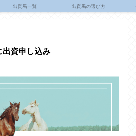
出資馬一覧
出資馬の選び方
に出資申し込み