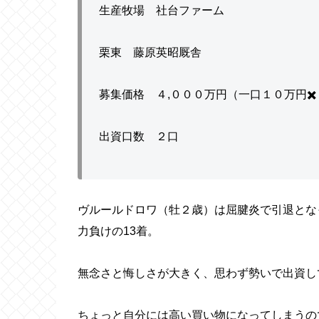
生産牧場 社台ファーム
栗東 藤原英昭厩舎
募集価格 ４,０００万円（一口１０万円✖
出資口数 ２口
ヴルールドロワ（牡２歳）は屈腱炎で引退とな
力負けの13着。
無念さと悔しさが大きく、思わず勢いで出資し
ちょっと自分には高い買い物になってしまうの