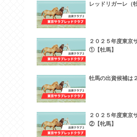
レッドリガーレ（
２０２５年度東京
①【牡馬】
牡馬の出資候補は
２０２５年度東京
②【牝馬】