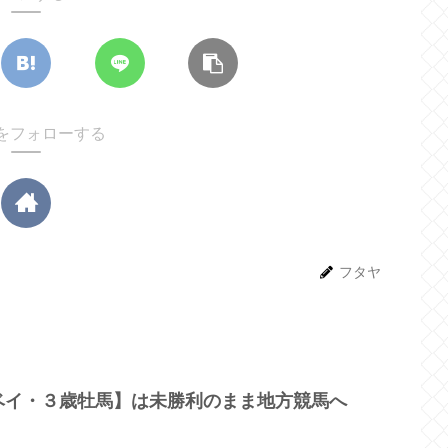
をフォローする
フタヤ
ベイ・３歳牡馬】は未勝利のまま地方競馬へ