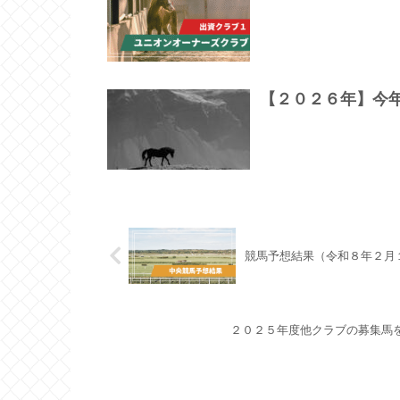
【２０２６年】今
競馬予想結果（令和８年２月
２０２５年度他クラブの募集馬