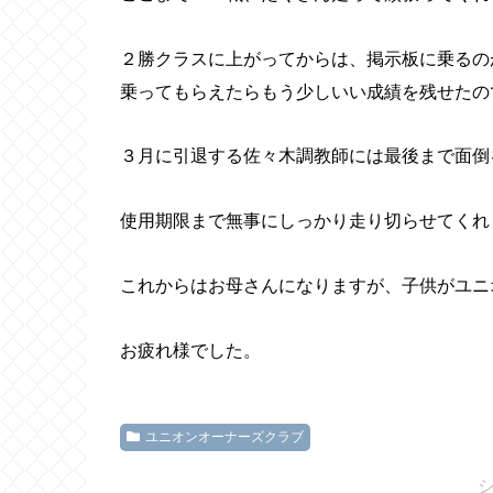
２勝クラスに上がってからは、掲示板に乗るの
乗ってもらえたらもう少しいい成績を残せたの
３月に引退する佐々木調教師には最後まで面倒
使用期限まで無事にしっかり走り切らせてくれ
これからはお母さんになりますが、子供がユニ
お疲れ様でした。
ユニオンオーナーズクラブ