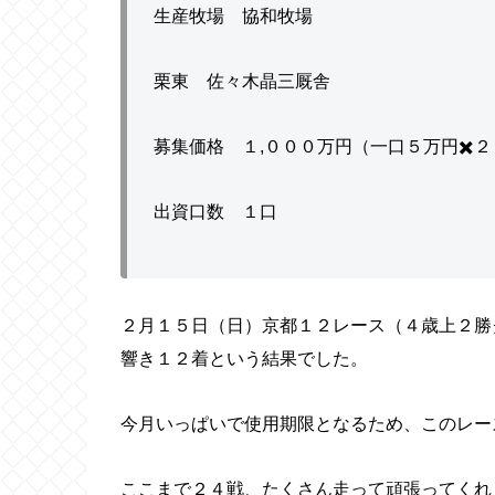
生産牧場 協和牧場
栗東 佐々木晶三厩舎
募集価格 １,０００万円（一口５万円✖️
出資口数 １口
２月１５日（日）京都１２レース（４歳上２勝
響き１２着という結果でした。
今月いっぱいで使用期限となるため、このレー
ここまで２４戦、たくさん走って頑張ってくれ