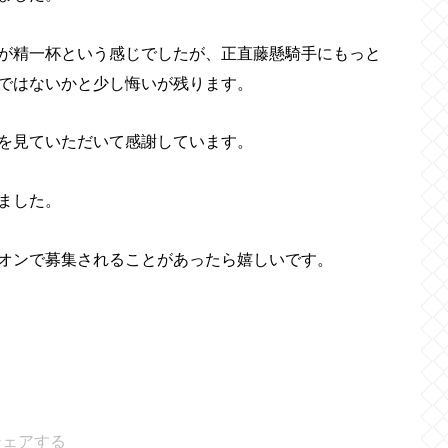
が精一杯という感じでしたが、正直藤懸騎手にもっと
ではないかと少し悔いが残ります。
を見ていただいて感謝しています。
ました。
オンで募集されることがあったら嬉しいです。
シェアする