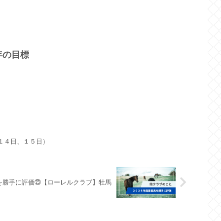
年の目標
１４日、１５日）
を勝手に評価㉓【ローレルクラブ】牡馬