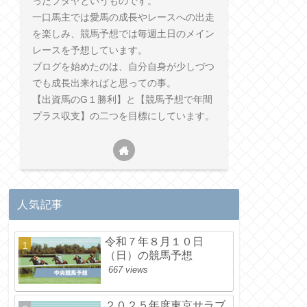
ったフタヤというものです。
一口馬主では愛馬の成長やレースへの出走
を楽しみ、競馬予想では毎週土日のメイン
レースを予想しています。
ブログを始めたのは、自分自身が少しづつ
でも成長出来ればと思っての事。
【出資馬のG１勝利】と【競馬予想で年間
プラス収支】の二つを目標にしています。
人気記事
令和７年８月１０日
（日）の競馬予想
667 views
２０２５年度東京サラブ