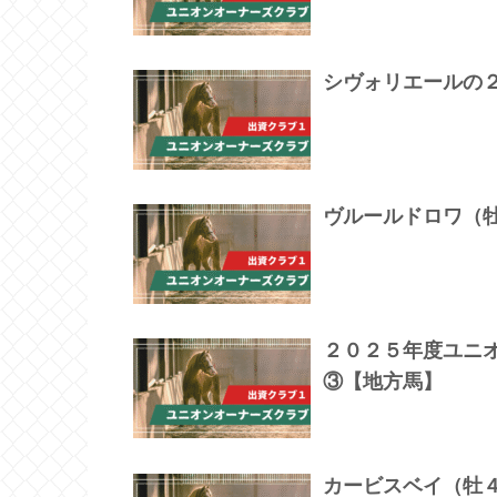
シヴォリエールの
ヴルールドロワ（
２０２５年度ユニ
③【地方馬】
カービスベイ（牡