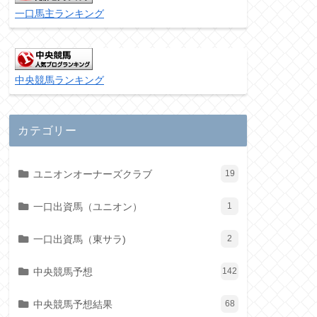
一口馬主ランキング
中央競馬ランキング
カテゴリー
ユニオンオーナーズクラブ
19
一口出資馬（ユニオン）
1
一口出資馬（東サラ)
2
中央競馬予想
142
中央競馬予想結果
68