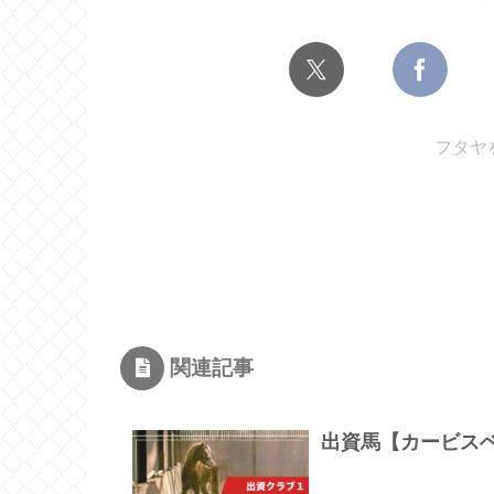
フタヤ
関連記事
出資馬【カービス