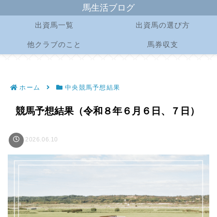
馬生活ブログ
出資馬一覧
出資馬の選び方
他クラブのこと
馬券収支
ホーム
中央競馬予想結果
競馬予想結果（令和８年６月６日、７日）
2026.06.10