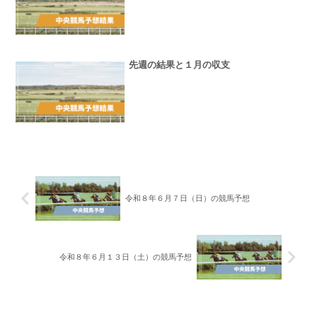
先週の結果と１月の収支
令和８年６月７日（日）の競馬予想
令和８年６月１３日（土）の競馬予想