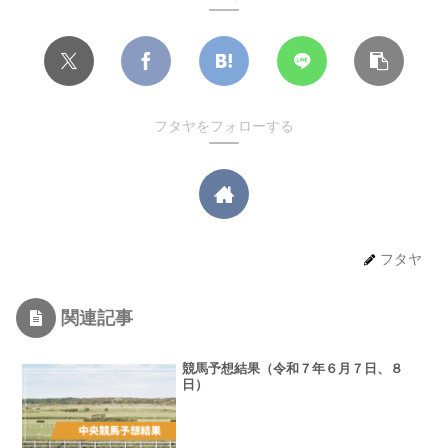
フタヤをフォローする
フタヤ
関連記事
競馬予想結果（令和７年６月７日、８
日）