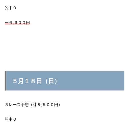
的中０
ー６,６００円
５月１８日（日）
３レース予想（計８,５００円）
的中０