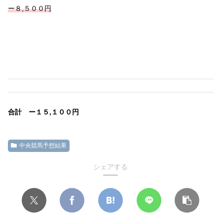
ー８,５００円
合計 ー１５,１００円
中央競馬予想結果
シェアする