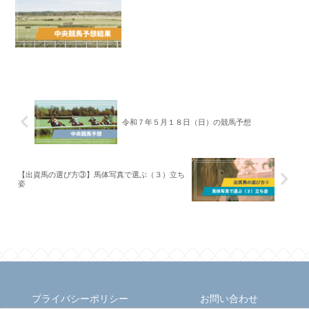
令和７年５月１８日（日）の競馬予想
【出資馬の選び方③】馬体写真で選ぶ（３）立ち
姿
プライバシーポリシー
お問い合わせ