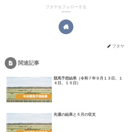
フタヤをフォローする
フタヤ
関連記事
競馬予想結果（令和７年９月１３日、１
４日、１５日）
先週の結果と５月の収支