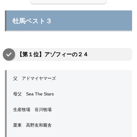
牡馬ベスト３
【第１位】アゾフィーの２４
父 アドマイヤマーズ
母父 Sea The Stars
生産牧場 谷川牧場
栗東 高野友和厩舎