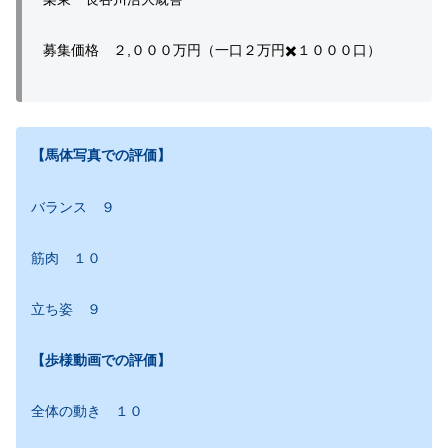
募集価格 ２,０００万円（一口２万円✖️１０００口）
【馬体写真での評価】
バランス ９
筋肉 １０
立ち姿 ９
【歩様動画での評価】
全体の動き １０