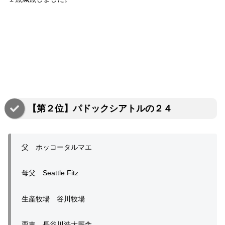
【第２位】パドックシアトルの２４
父 ホッコータルマエ
母父 Seattle Fitz
生産牧場 谷川牧場
栗東 長谷川浩大厩舎