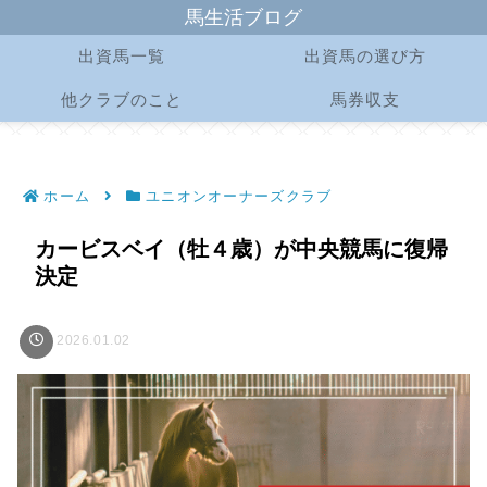
馬生活ブログ
出資馬一覧
出資馬の選び方
他クラブのこと
馬券収支
ホーム
ユニオンオーナーズクラブ
カービスベイ（牡４歳）が中央競馬に復帰
決定
2026.01.02